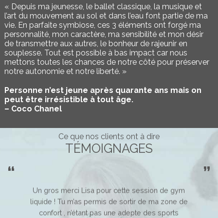
« Depuis ma jeunesse, le ballet classique, la musique et
l’art du mouvement au sol et dans l’eau font partie de ma
vie. En parfaite symbiose, ces 3 éléments ont forgé ma
personnalité, mon caractère, ma sensibilité et mon désir
de transmettre aux autres, le bonheur de rajeunir en
souplesse. Tout est possible à bas impact car nous
mettons toutes les chances de notre côté pour préserver
notre autonomie et notre liberté. »
Personne n’est jeune après quarante ans mais on
peut être irrésistible à tout âge.
– Coco Chanel
Ce que nos clients ont à dire
TÉMOIGNAGES
sez en
Un gros merci Lisa pour cette session de gym
Que ce
. Son
liquide ! Tu m’as permis de sortir de ma zone de
body d
ibué à
confort , n’étant pas une adepte des sports
avec 