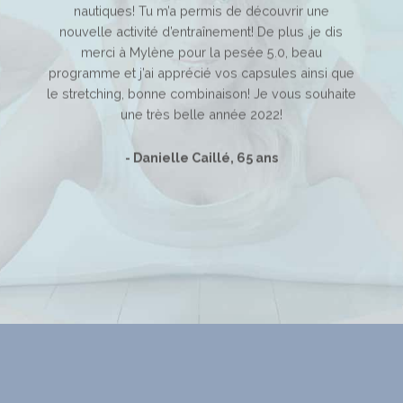
 compter
nautiques! Tu m’a permis de découvrir une
anné
ons de
nouvelle activité d’entraînement! De plus ,je dis
sue
ires à
merci à Mylène pour la pesée 5.0, beau
propos
tions
programme et j’ai apprécié vos capsules ainsi que
pu c
leurs.
le stretching, bonne combinaison! Je vous souhaite
fle
ramme,
une très belle année 2022!
phys
ation et
que la
- Danielle Caillé, 65 ans
méliorée
de
r mes
ulaire.