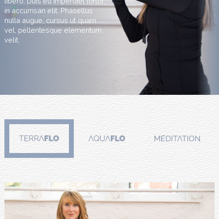
libero. Duis eu imperdiet tortor,
in accumsan elit. Phasellus
nulla augue, cursus ut quam
vel, pellentesque elementum
velit.