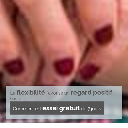
flexibilité
regard positif
La
favorise un
sur soi
essai gratuit
Commencer l'
de 7 jours